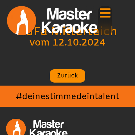
KuFa Mitterteich
vom 12.10.2024
Zurück
#deinestimmedeintalent