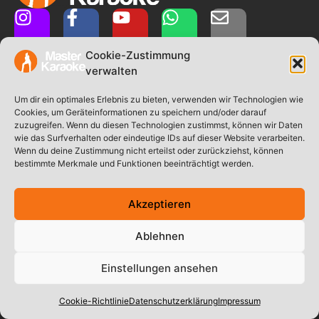
Cookie-Zustimmung
verwalten
Um dir ein optimales Erlebnis zu bieten, verwenden wir Technologien wie
Cookies, um Geräteinformationen zu speichern und/oder darauf
zuzugreifen. Wenn du diesen Technologien zustimmst, können wir Daten
wie das Surfverhalten oder eindeutige IDs auf dieser Website verarbeiten.
Wenn du deine Zustimmung nicht erteilst oder zurückziehst, können
E-Mail:
info@master-karaoke.de
bestimmte Merkmale und Funktionen beeinträchtigt werden.
Mobil: +49 (0) 160 93188674
Akzeptieren
1994-2026 © Redinger Events
|
Powered by HappyWP
Ablehnen
Impressum
Datenschutzerklärung
Einstellungen ansehen
Cookie-Richtlinie (EU)
Cookie-Richtlinie
Datenschutzerklärung
Impressum