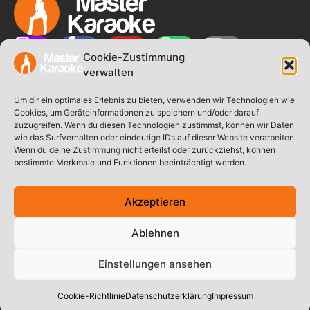
Cookie-Zustimmung
verwalten
Um dir ein optimales Erlebnis zu bieten, verwenden wir Technologien wie
Cookies, um Geräteinformationen zu speichern und/oder darauf
zuzugreifen. Wenn du diesen Technologien zustimmst, können wir Daten
wie das Surfverhalten oder eindeutige IDs auf dieser Website verarbeiten.
Wenn du deine Zustimmung nicht erteilst oder zurückziehst, können
E-Mail:
info@master-karaoke.de
bestimmte Merkmale und Funktionen beeinträchtigt werden.
Mobil: +49 (0) 160 93188674
Akzeptieren
1994-2026 © Redinger Events
|
Powered by HappyWP
Ablehnen
Impressum
Datenschutzerklärung
Einstellungen ansehen
Cookie-Richtlinie (EU)
Cookie-Richtlinie
Datenschutzerklärung
Impressum