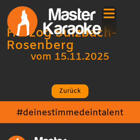
Herzog Sulzbach-
Rosenberg
vom 15.11.2025
Zurück
#deinestimmedeintalent