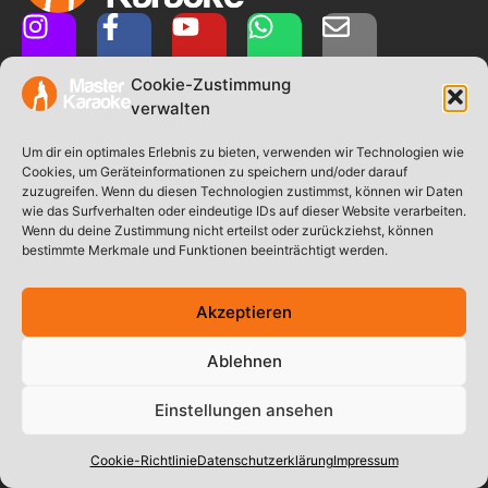
Cookie-Zustimmung
verwalten
Um dir ein optimales Erlebnis zu bieten, verwenden wir Technologien wie
Cookies, um Geräteinformationen zu speichern und/oder darauf
zuzugreifen. Wenn du diesen Technologien zustimmst, können wir Daten
wie das Surfverhalten oder eindeutige IDs auf dieser Website verarbeiten.
Wenn du deine Zustimmung nicht erteilst oder zurückziehst, können
E-Mail:
info@master-karaoke.de
bestimmte Merkmale und Funktionen beeinträchtigt werden.
Mobil: +49 (0) 160 93188674
Akzeptieren
1994-2026 © Redinger Events
|
Powered by HappyWP
Ablehnen
Impressum
Datenschutzerklärung
Einstellungen ansehen
Cookie-Richtlinie (EU)
Cookie-Richtlinie
Datenschutzerklärung
Impressum