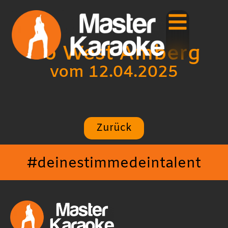
Go West Amberg
vom 12.04.2025
Zurück
#deinestimmedeintalent